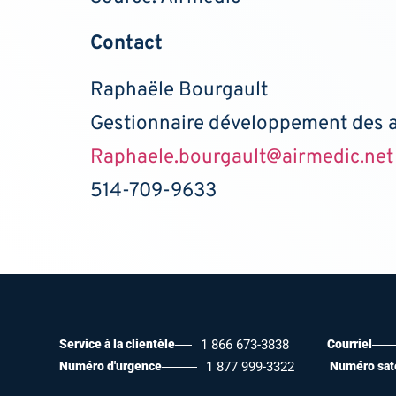
Contact
Raphaële Bourgault
Gestionnaire développement des a
Raphaele.bourgault@airmedic.net
514-709-9633
Service à la clientèle
1 866 673-3838
Courriel
Numéro d'urgence
1 877 999-3322
Numéro sate