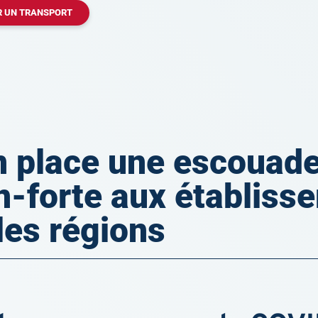
 UN TRANSPORT
n place une escouad
n-forte aux établiss
les régions