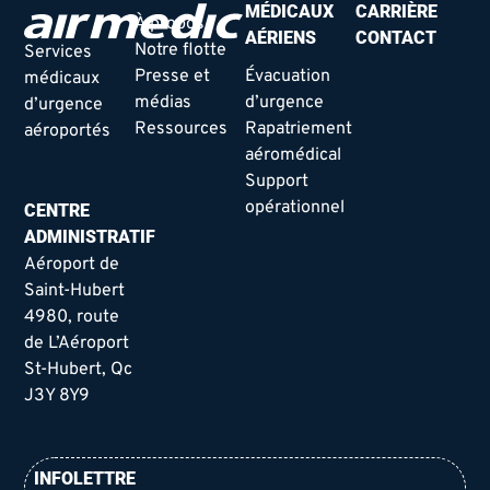
MÉDICAUX
CARRIÈRE
À propos
AÉRIENS
CONTACT
Notre flotte
Services
Presse et
Évacuation
médicaux
médias
d’urgence
d’urgence
Ressources
Rapatriement
aéroportés
aéromédical
Support
opérationnel
CENTRE
ADMINISTRATIF
Aéroport de
Saint-Hubert
4980, route
de L’Aéroport
St-Hubert, Qc
J3Y 8Y9
INFOLETTRE