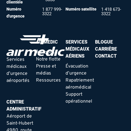
clientèle
Numéro
1 877 999-
Numéro satellite
1 418 673-
3322
3322
d'urgence
AIRMEDIC
SERVICES
BLOGUE
MÉDICAUX
CARRIÈRE
À propos
AÉRIENS
CONTACT
Notre flotte
Services
Presse et
Évacuation
médicaux
médias
d’urgence
d’urgence
Ressources
Rapatriement
aéroportés
aéromédical
Support
opérationnel
CENTRE
ADMINISTRATIF
Aéroport de
Saint-Hubert
4980, route