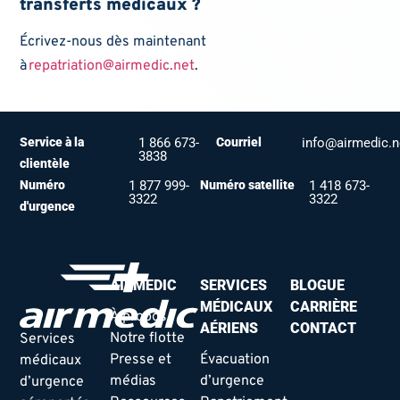
transferts médicaux ?
Écrivez-nous dès maintenant
à
repatriation@airmedic.net
.
Service à la
1 866 673-
Courriel
info@airmedic.n
3838
clientèle
Numéro
1 877 999-
Numéro satellite
1 418 673-
3322
3322
d'urgence
AIRMEDIC
SERVICES
BLOGUE
MÉDICAUX
CARRIÈRE
À propos
AÉRIENS
CONTACT
Notre flotte
Services
Presse et
Évacuation
médicaux
médias
d’urgence
d’urgence