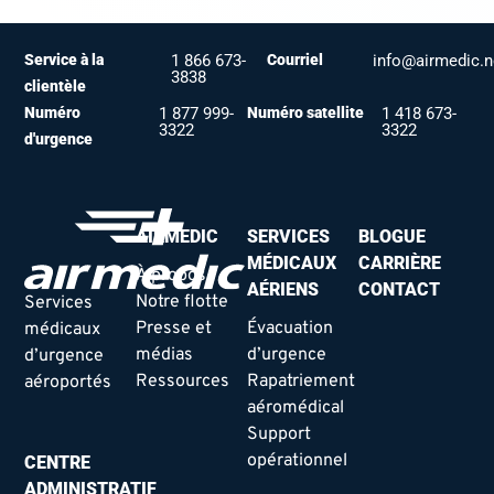
Service à la
1 866 673-
Courriel
info@airmedic.n
3838
clientèle
Numéro
1 877 999-
Numéro satellite
1 418 673-
3322
3322
d'urgence
AIRMEDIC
SERVICES
BLOGUE
MÉDICAUX
CARRIÈRE
À propos
AÉRIENS
CONTACT
Notre flotte
Services
Presse et
Évacuation
médicaux
médias
d’urgence
d’urgence
Ressources
Rapatriement
aéroportés
aéromédical
Support
opérationnel
CENTRE
ADMINISTRATIF