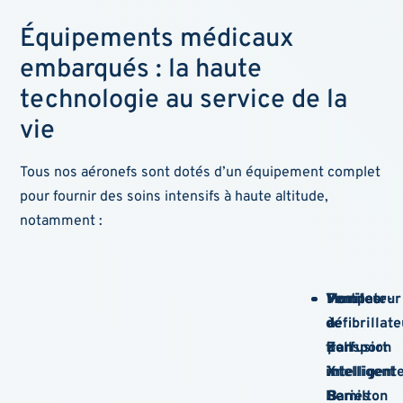
Équipements médicaux
embarqués : la haute
technologie au service de la
vie
Tous nos aéronefs sont dotés d’un équipement complet
pour fournir des soins intensifs à haute altitude,
notamment :
Ventilateur
Moniteur-
Pompes
de
défibrillat
à
transport
Zoll
perfusion
intelligent
X
intelligent
Hamilton
Series
B.