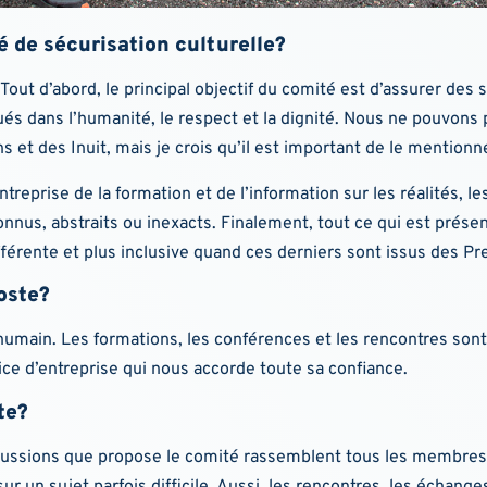
é de sécurisation culturelle?
Tout d’abord, le principal objectif du comité est d’assurer des 
és dans l’humanité, le respect et la dignité. Nous ne pouvons 
 et des Inuit, mais je crois qu’il est important de le mentionn
treprise de la formation et de l’information sur les réalités, le
nus, abstraits ou inexacts. Finalement, tout ce qui est présen
fférente et plus inclusive quand ces derniers sont issus des Pr
poste?
umain. Les formations, les conférences et les rencontres sont 
rice d’entreprise qui nous accorde toute sa confiance.
te?
cussions que propose le comité rassemblent tous les membres de
sur un sujet parfois difficile. Aussi, les rencontres, les écha