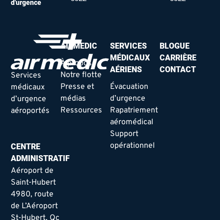
d'urgence
AIRMEDIC
SERVICES
BLOGUE
MÉDICAUX
CARRIÈRE
À propos
AÉRIENS
CONTACT
Notre flotte
Services
Presse et
Évacuation
médicaux
médias
d’urgence
d’urgence
Ressources
Rapatriement
aéroportés
aéromédical
Support
opérationnel
CENTRE
ADMINISTRATIF
Aéroport de
Saint-Hubert
4980, route
de L’Aéroport
St-Hubert, Qc